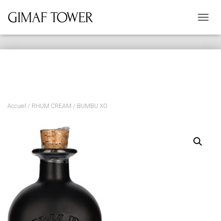
D
É
P
L
I
E
R
L
A
Accueil
/
RHUM CREAM
/ BUMBU XO
N
A
V
I
G
A
T
I
O
N